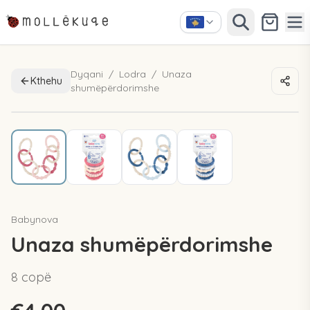
Dyqani
/
Lodra
/
Unaza
Kthehu
shumëpërdorimshe
Babynova
Unaza shumëpërdorimshe
8 copë