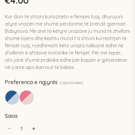
€4.00
Kur doni të shtoni kuriozitetin e fëmijës tuaj, dhurojuni
atyre unazën me shumë përdorime të brendit gjerman
Babynova. Me anë të këtyre unazave ju mund të zhvilloni
shumë lojëra dhe kështu mund t'a shtoni kurreshtjen te
fëmijët tuaj, rrjedhimisht këto unaza ndikojnë edhe në
zhvillimin e aftësive motorike te fëmijët. Për më tepër,
ato janë shumë praktike edhe për kapjen e gjësendeve
në çantë apo karrocë të bebes.
Preferenca e ngjyrës
(
opsionale
)
Sasia
1