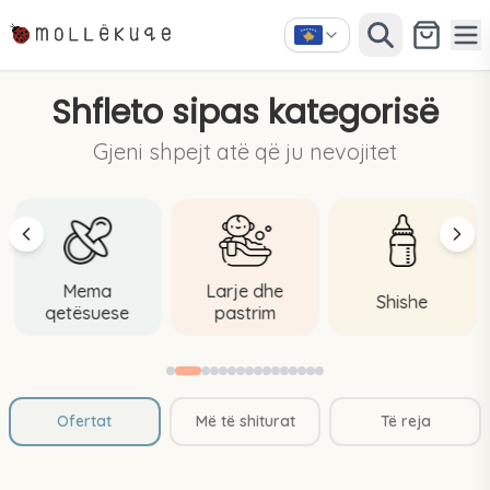
Shfleto sipas kategorisë
Gjeni shpejt atë që ju nevojitet
Mema
Larje dhe
Shishe
qetësuese
pastrim
Ofertat
Më të shiturat
Të reja