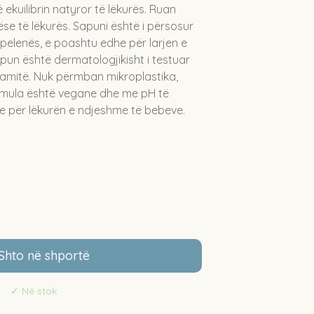
ekuilibrin natyror të lëkurës. Ruan
se të lëkurës. Sapuni është i përsosur
 pelenës, e poashtu edhe për larjen e
pun është dermatologjikisht i testuar
mitë. Nuk përmban mikroplastika,
ormula është vegane dhe me pH të
e për lëkurën e ndjeshme të bebeve.
Shto në shportë
✓
Në stok