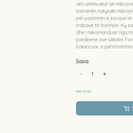
veti qetësuese që mbrojnë 
barrierën natyrale mbrojtë
për pastrimin e zonave të
rrobave të foshnjës. Ky sa
dhe i rekomanduar nga ma
parabene ose silikate. F
balancuar, e përshtatshm
Sasia
1
Në stok