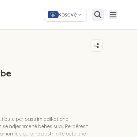
Kosovë
ebe
 i butë për pastrim delikat dhe
ës së ndjeshme të bebes suaj. Përbërësit
 kamomili, sigurojnë pastrim të butë dhe