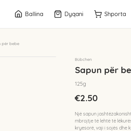
Ballina
Dyqani
Shporta
 për bebe
Bübchen
Sapun për b
125g
€2.50
Një sapun jashtëzakonisht
mbrojtje të lehtë të lëkur
kryesorë, vaji i sojës dhe