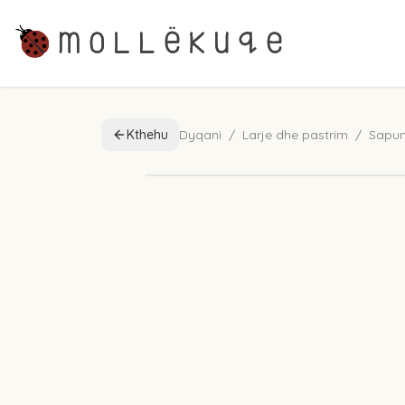
Kthehu
Dyqani
/
Larje dhe pastrim
/
Sapun