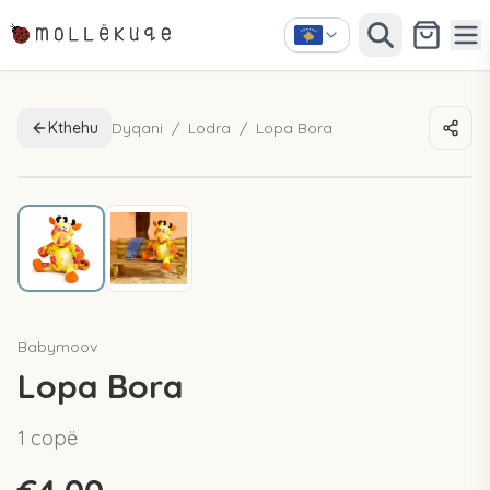
Kthehu
Dyqani
/
Lodra
/
Lopa Bora
RISI
Babymoov
Lopa Bora
1 copë