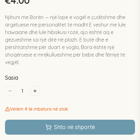
€4.00
Njihuni me Borën — një lopë e vogël e çuditshme dhe
argëtuese me personalitet të madh! E veshur me lule
hawaiane dhe lule hibiskusi rozë, ajo është aq e
gëzueshme sa një ditë në plazh. E butë dhe e
përshtatshme për duart e vogla, Bora është një
shoqëruese e mrekullueshme për bebe dhe fëmijë të
vegjël.
Sasia
1
Vetëm 4 të mbetura në stok
Shto në shportë