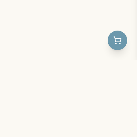
Produkte cilësore për foshnje, fëmijë dhe nëna.
Na ndiqni në Instagram për të qenë të parët që