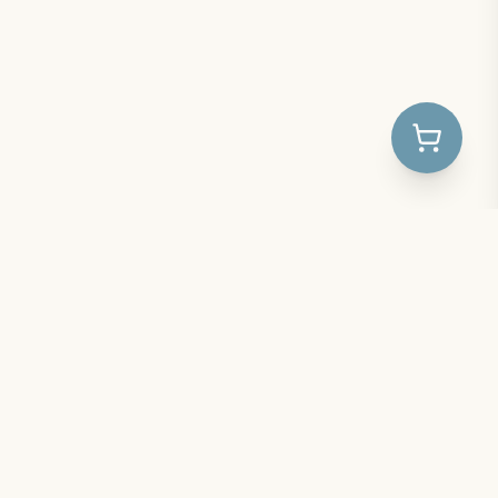
Produkte cilësore për foshnje, fëmijë dhe nëna.
Na ndiqni në Instagram për të qenë të parët që