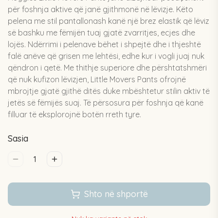
për foshnja aktive që janë gjithmonë në lëvizje. Këto
pelena me stil pantallonash kanë një brez elastik që lëviz
së bashku me fëmijën tuaj gjatë zvarritjes, ecjes dhe
lojës. Ndërrimi i pelenave bëhet i shpejtë dhe i thjeshtë
falë anëve që grisen me lehtësi, edhe kur i vogli juaj nuk
qëndron i qetë. Me thithje superiore dhe përshtatshmëri
që nuk kufizon lëvizjen, Little Movers Pants ofrojnë
mbrojtje gjatë gjithë ditës duke mbështetur stilin aktiv të
jetës së fëmijës suaj. Të përsosura për foshnja që kanë
filluar të eksplorojnë botën rreth tyre.
Sasia
1
Shto në shportë