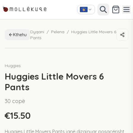
Dyqani
/
Pelena
/
Huggies Little Movers 6
Kthehu
Pants
RISI
Huggies
Huggies Little Movers 6
Pants
30 copë
€15.50
Huggies Little Movers Pants janë dizajnuar posaçërisht