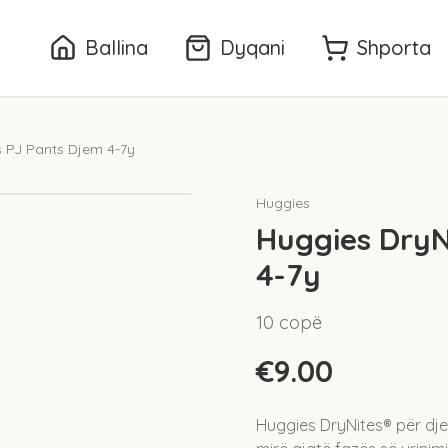
Ballina
Dyqani
Shporta
s PJ Pants Djem 4-7y
Huggies
Huggies DryN
4-7y
10 copë
€9.00
Huggies DryNites® për dje