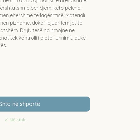
it në shtrat. Dizajnuar si të brendshme
përshtatshme për djem, këto pelena
 menjëhershme të lagështisë. Materiali
ën pizhame, duke i lejuar fëmijët të
ehatshëm. DryNites® ndihmojnë në
at tek kontrolli i plotë i urinimit, duke
jës.
Shto në shportë
✓
Në stok