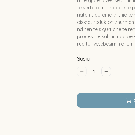
mirë gjatë fazës së urinim
të vërteta me modele të 
natën sigurojnë thithje të
diskret redukton zhurmën n
ndihen të sigurt dhe të r
procesin e kalimit nga pelen
ruajtur vetëbesimin e fëmi
Sasia
1