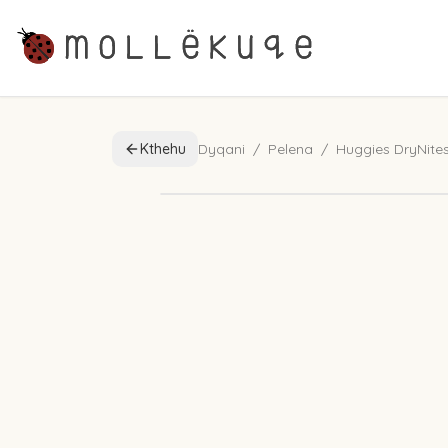
Kthehu
Dyqani
/
Pelena
/
Huggies DryNite