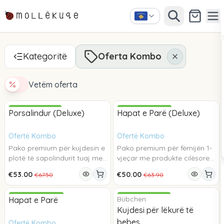
Kategoritë
Oferta Kombo
Vetëm oferta
KURSENI 21%
KURSENI 22%
Porsalindur (Deluxe)
Hapat e Parë (Deluxe)
Ofertë Kombo
Ofertë Kombo
Pako premium për kujdesin e
Pako premium për fëmijën 1-
plotë të sapolindurit tuaj me
vjeçar me produkte cilësore
gjithçka që nevojitet për
për higjienën, ushqyerjen dhe
€53.00
€50.00
€67.50
€63.90
higjienën, ushqyerjen dhe
kujdesin e lëkurës në çdo
Quick View
Add to Cart
Quick Vi
Add 
rehatinë e bebës. Pakoja
moment të ditës. Pakoja
përfshin pelena Huggies
përfshin: * Pelena Huggies
KURSENI 20%
Bübchen
KURSENI 15%
Hapat e Parë
Extra Care 1 (50 copë), pako
Extra Care 4 (60 copë), *
Kujdesi për lëkurë të
të trefishtë letra të lagura
Letra të lagura Huggies Pure,
bebes
Ofertë Kombo