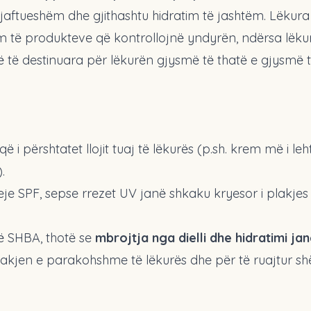
aftueshëm dhe gjithashtu hidratim të jashtëm. Lëkura
 të produkteve që kontrollojnë yndyrën, ndërsa lëku
 të destinuara për lëkurën gjysmë të thatë e gjysmë 
i përshtatet llojit tuaj të lëkurës (
p.sh
. krem më i leh
.
je SPF, sepse rrezet UV janë shkaku kryesor i plakjes
ë SHBA, thotë se
mbrojtja nga dielli dhe hidratimi ja
akjen e parakohshme të lëkurës dhe për të ruajtur shë