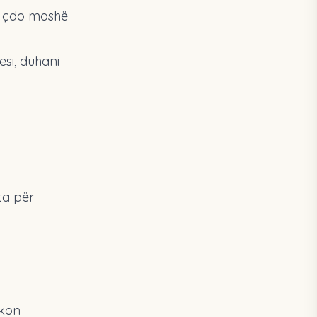
 çdo moshë
si, duhani
ta për
rkon