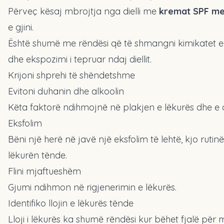
Përveç kësaj mbrojtja nga dielli me
kremat SPF me 
e gjini.
Është shumë me rëndësi që të shmangni kimikatet e
dhe ekspozimi i tepruar ndaj diellit.
Krijoni shprehi të shëndetshme
Evitoni duhanin dhe alkoolin
Këta faktorë ndihmojnë në plakjen e lëkurës dhe e 
Eksfolim
Bëni një herë në javë një eksfolim të lehtë, kjo rut
lëkurën tënde.
Flini mjaftueshëm
Gjumi ndihmon në rigjenerimin e lëkurës.
Identifiko llojin e lëkurës tënde
Lloji i lëkurës ka shumë rëndësi kur bëhet fjalë për