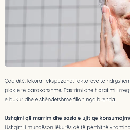
Çdo ditë, lëkura i ekspozohet faktorëve të ndryshëm
plakje të parakohshme. Pastrimi dhe hidratimi i rre
e bukur dhe e shëndetshme fillon nga brenda.
Ushqimi që marrim dhe sasia e ujit që konsumojm
Ushqimi i mundëson lëkurës që të përthithë vitamina