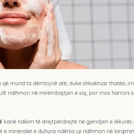
 që mund ta dëmtojnë atë, duke shkaktuar thatësi, irr
gullt ndihmon në mirëmbajtjen e saj, por mos harroni s
ë
kanë ndikim të drejtpërdrejtë në gjendjen e lëkurës 
t e mineralet e duhura ndërsa uji ndihmon në largimin