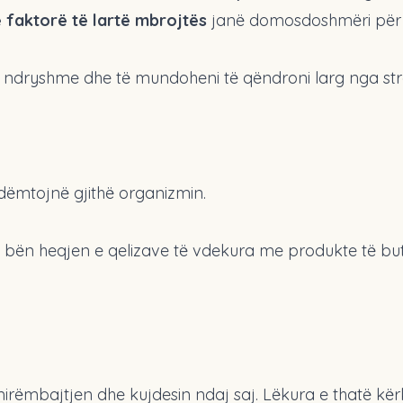
faktorë të lartë mbrojtës
janë domosdoshmëri për
 ndryshme dhe të mundoheni të qëndroni larg nga stre
dëmtojnë gjithë organizmin.
inë bën heqjen e qelizave të vdekura me produkte të bu
 mirëmbajtjen dhe kujdesin ndaj saj. Lëkura e thatë kë