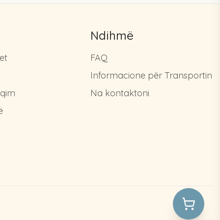
Ndihmë
et
FAQ
Informacione për Transportin
hqim
Na kontaktoni
ë