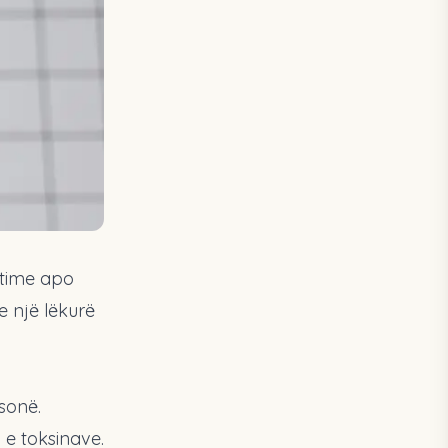
itime apo
e një lëkurë
sonë.
 e toksinave.