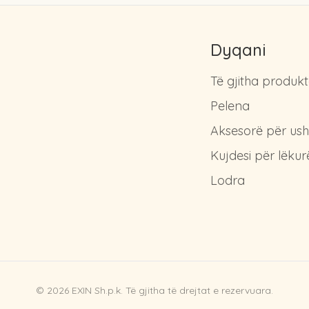
Dyqani
Të gjitha produkt
Pelena
Aksesorë për us
Kujdesi për lëkur
Lodra
©
2026
EXIN Sh.p.k.
Të gjitha të drejtat e rezervuara.