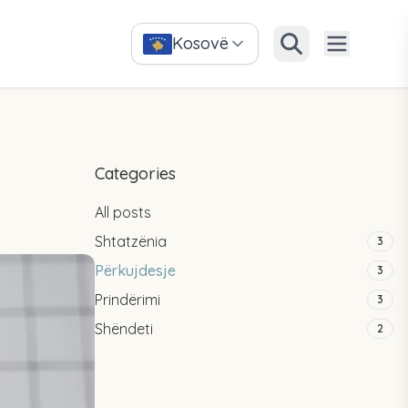
Kosovë
Categories
All posts
Shtatzënia
3
Përkujdesje
3
Prindërimi
3
Shëndeti
2