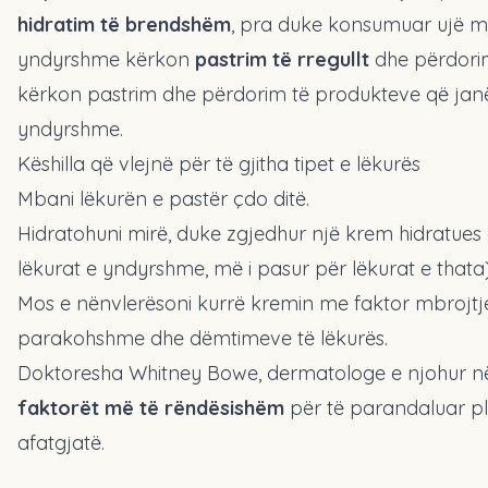
hidratim të brendshëm
, pra duke konsumuar ujë mj
yndyrshme kërkon
pastrim të rregullt
dhe përdorim
kërkon pastrim dhe përdorim të produkteve që janë
yndyrshme.
Këshilla që vlejnë për të gjitha tipet e lëkurës
Mbani lëkurën e pastër çdo ditë.
Hidratohuni mirë, duke zgjedhur një krem hidratues që 
lëkurat e yndyrshme, më i pasur për lëkurat e thata)
Mos e nënvlerësoni kurrë kremin me faktor mbrojtje
parakohshme dhe dëmtimeve të lëkurës.
Doktoresha Whitney Bowe, dermatologe e njohur n
faktorët më të rëndësishëm
për të parandaluar pl
afatgjatë.