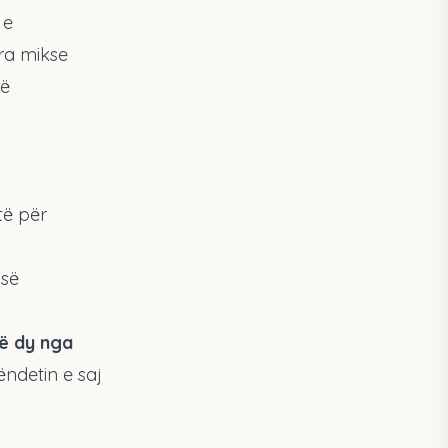
 e
ra mikse
të
të për
 së
në dy nga
ndetin e saj