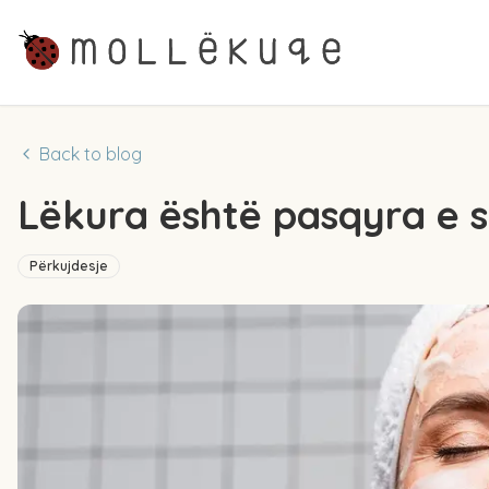
Back to blog
Lëkura është pasqyra e s
Përkujdesje