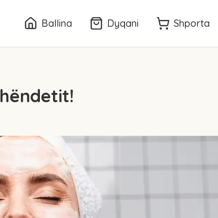
Ballina
Dyqani
Shporta
hëndetit!